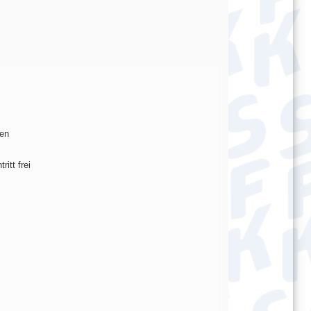
gen
itt frei