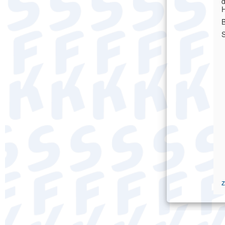
d
H
B
S
z