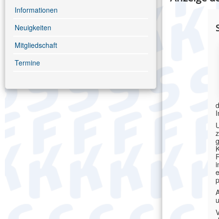
Informationen
Neuigkeiten
Mitgliedschaft
Termine
d
I
U
z
g
K
R
i
e
A
V