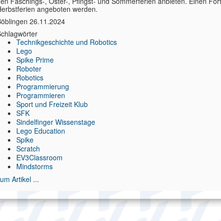
en Faschings-, Oster-, Pfingst- und Sommerferien anbieten. Einen Fort
erbstferien angeboten werden.
öblingen 26.11.2024
chlagwörter
Technikgeschichte und Robotics
Lego
Spike Prime
Roboter
Robotics
Programmierung
Programmieren
Sport und Freizeit Klub
SFK
Sindelfinger Wissenstage
Lego Education
Spike
Scratch
EV3Classroom
Mindstorms
um Artikel ...