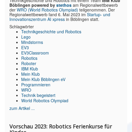
Technikgeschichte und Robotics mit einem Team
IBM Klub
Böblingen powered by
stethos
am Regionalwettbewerb
der
WRO (World Robotics Olympiad)
teilgenommen. Der
Regionalwettbewerb fand 6. Mai 2023 im
Startup- und
Innovationszentrum AI xpress
in Böblingen statt.
Schlagwörter
Technikgeschichte und Robotics
Lego
Mindstorms
EV3
EV3Classroom
Robotics
Roboter
IBM Klub
Mein Klub
Mein Klub Böblingen eV
Programmieren
WRO
Technik begeistert
World Robotics Olympiad
zum Artikel ...
Vorschau 2023: Robotics Ferienkurse für